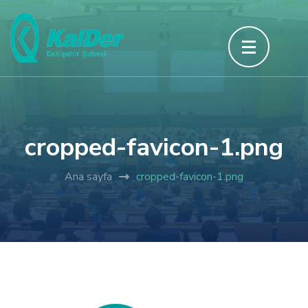
İçeriğe
atla
(Enter
tuşuna
basın)
cropped-favicon-1.png
Ana sayfa
cropped-favicon-1.png