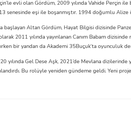
erçin’le evli olan Gördüm, 2009 yılında Vahide Perçin il
3 senesinde eşi ile boşanmıştır. 1994 doğumlu Alize ism
aya başlayan Altan Gördüm, Hayat Bilgisi dizisinde Panz
n olarak 2011 yılında yayınlanan Canım Babam dizisind
alırken bir yandan da Akademi 35Buçuk’ta oyunculuk ders
2020 yılında Gel Dese Aşk, 2021’de Mevlana dizilerinde y
nlandırdı. Bu rolüyle yeniden gündeme geldi. Yeni proj