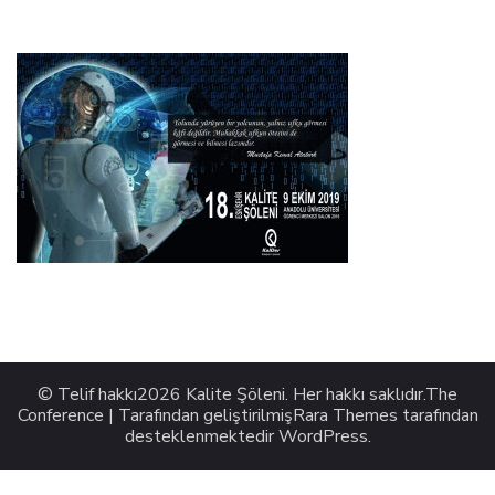
© Telif hakkı2026
Kalite Şöleni
. Her hakkı saklıdır.
The
Conference | Tarafından geliştirilmiş
Rara Themes
tarafından
desteklenmektedir
WordPress
.