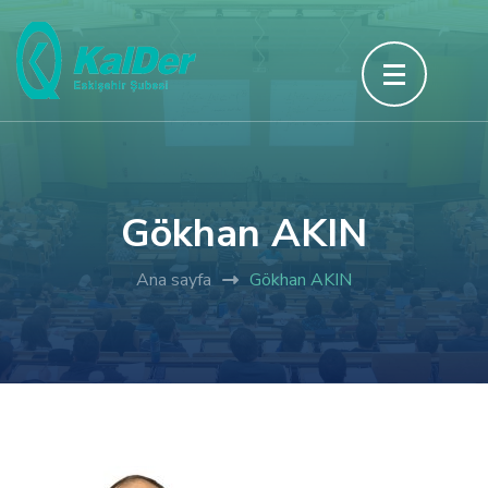
İçeriğe
atla
(Enter
tuşuna
basın)
Gökhan AKIN
Ana sayfa
Gökhan AKIN